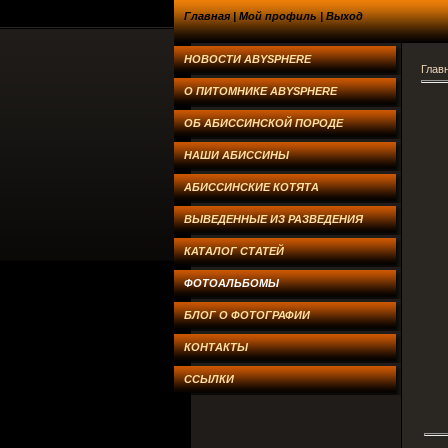
Главная
|
Мой профиль
|
Выход
НОВОСТИ ABYSPHERE
Глав
О ПИТОМНИКЕ ABYSPHERE
ОБ АБИССИНСКОЙ ПОРОДЕ
НАШИ АБИССИНЫ
АБИССИНСКИЕ КОТЯТА
ВЫВЕДЕННЫЕ ИЗ РАЗВЕДЕНИЯ
КАТАЛОГ СТАТЕЙ
ФОТОАЛЬБОМЫ
БЛОГ О ФОТОГРАФИИ
КОНТАКТЫ
ССЫЛКИ