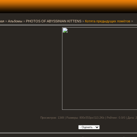
ная
»
Альбомы
»
PHOTOS OF ABYSSINIAN KITTENS
»
Котята предыдущих помётов
»
Просмотров: 1349 | Размеры: 800x553px/113.2Kb | Рейтинг: 0.0/0 | Дата: 