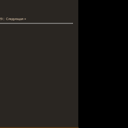
29
|
Следующая »