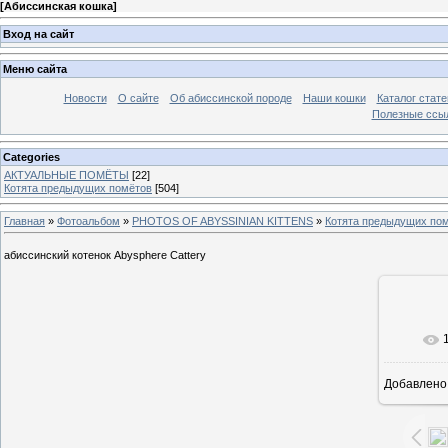
[
Абиссинская кошка
]
Вход на сайт
Меню сайта
Новости
О сайте
Об абиссинской породе
Наши кошки
Каталог стате
Полезные ссыл
Categories
АКТУАЛЬНЫЕ ПОМЁТЫ
[22]
Котята предыдущих помётов
[504]
Главная
»
Фотоальбом
»
PHOTOS OF ABYSSINIAN KITTENS
»
Котята предыдущих по
абиссинский котенок Abysphere Cattery
В ре
Добавлено