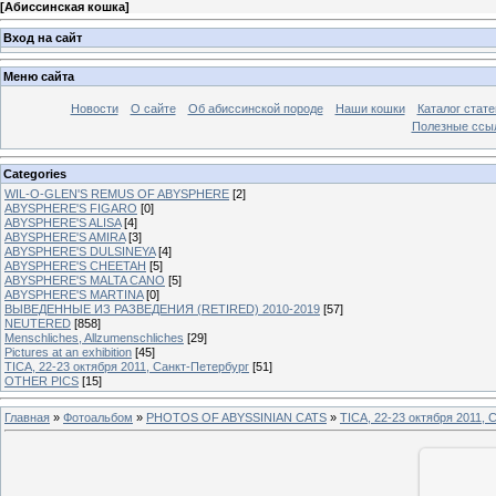
[
Абиссинская кошка
]
Вход на сайт
Меню сайта
Новости
О сайте
Об абиссинской породе
Наши кошки
Каталог стате
Полезные ссыл
Categories
WIL-O-GLEN'S REMUS OF ABYSPHERE
[2]
ABYSPHERE'S FIGARO
[0]
ABYSPHERE'S ALISA
[4]
ABYSPHERE'S AMIRA
[3]
ABYSPHERE'S DULSINEYA
[4]
ABYSPHERE'S CHEETAH
[5]
ABYSPHERE'S MALTA CANO
[5]
ABYSPHERE'S MARTINA
[0]
ВЫВЕДЕННЫЕ ИЗ РАЗВЕДЕНИЯ (RETIRED) 2010-2019
[57]
NEUTERED
[858]
Menschliches, Allzumenschliches
[29]
Pictures at an exhibition
[45]
TICA, 22-23 октября 2011, Санкт-Петербург
[51]
OTHER PICS
[15]
Главная
»
Фотоальбом
»
PHOTOS OF ABYSSINIAN CATS
»
TICA, 22-23 октября 2011, 