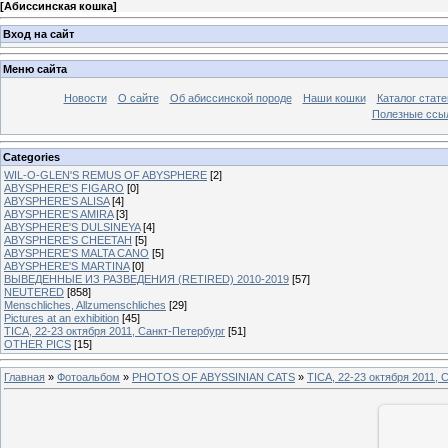
[
Абиссинская кошка
]
Вход на сайт
Меню сайта
Новости
О сайте
Об абиссинской породе
Наши кошки
Каталог стате
Полезные ссыл
Categories
WIL-O-GLEN'S REMUS OF ABYSPHERE
[2]
ABYSPHERE'S FIGARO
[0]
ABYSPHERE'S ALISA
[4]
ABYSPHERE'S AMIRA
[3]
ABYSPHERE'S DULSINEYA
[4]
ABYSPHERE'S CHEETAH
[5]
ABYSPHERE'S MALTA CANO
[5]
ABYSPHERE'S MARTINA
[0]
ВЫВЕДЕННЫЕ ИЗ РАЗВЕДЕНИЯ (RETIRED) 2010-2019
[57]
NEUTERED
[858]
Menschliches, Allzumenschliches
[29]
Pictures at an exhibition
[45]
TICA, 22-23 октября 2011, Санкт-Петербург
[51]
OTHER PICS
[15]
Главная
»
Фотоальбом
»
PHOTOS OF ABYSSINIAN CATS
»
TICA, 22-23 октября 2011, 