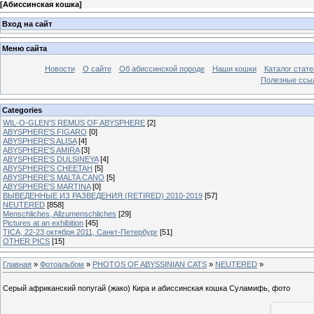
[
Абиссинская кошка
]
Вход на сайт
Меню сайта
Новости
О сайте
Об абиссинской породе
Наши кошки
Каталог стате
Полезные ссыл
Categories
WIL-O-GLEN'S REMUS OF ABYSPHERE
[2]
ABYSPHERE'S FIGARO
[0]
ABYSPHERE'S ALISA
[4]
ABYSPHERE'S AMIRA
[3]
ABYSPHERE'S DULSINEYA
[4]
ABYSPHERE'S CHEETAH
[5]
ABYSPHERE'S MALTA CANO
[5]
ABYSPHERE'S MARTINA
[0]
ВЫВЕДЕННЫЕ ИЗ РАЗВЕДЕНИЯ (RETIRED) 2010-2019
[57]
NEUTERED
[858]
Menschliches, Allzumenschliches
[29]
Pictures at an exhibition
[45]
TICA, 22-23 октября 2011, Санкт-Петербург
[51]
OTHER PICS
[15]
Главная
»
Фотоальбом
»
PHOTOS OF ABYSSINIAN CATS
»
NEUTERED
»
Серый африканский попугай (жако) Кира и абиссинская кошка Суламифь, фото