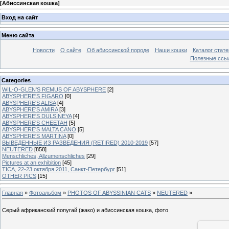
[
Абиссинская кошка
]
Вход на сайт
Меню сайта
Новости
О сайте
Об абиссинской породе
Наши кошки
Каталог стате
Полезные ссыл
Categories
WIL-O-GLEN'S REMUS OF ABYSPHERE
[2]
ABYSPHERE'S FIGARO
[0]
ABYSPHERE'S ALISA
[4]
ABYSPHERE'S AMIRA
[3]
ABYSPHERE'S DULSINEYA
[4]
ABYSPHERE'S CHEETAH
[5]
ABYSPHERE'S MALTA CANO
[5]
ABYSPHERE'S MARTINA
[0]
ВЫВЕДЕННЫЕ ИЗ РАЗВЕДЕНИЯ (RETIRED) 2010-2019
[57]
NEUTERED
[858]
Menschliches, Allzumenschliches
[29]
Pictures at an exhibition
[45]
TICA, 22-23 октября 2011, Санкт-Петербург
[51]
OTHER PICS
[15]
Главная
»
Фотоальбом
»
PHOTOS OF ABYSSINIAN CATS
»
NEUTERED
»
Серый африканский попугай (жако) и абиссинская кошка, фото