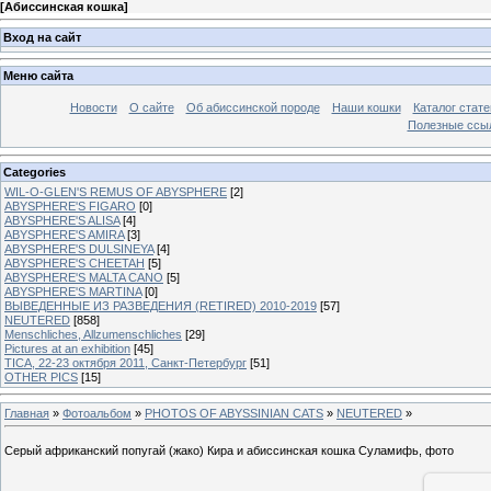
[
Абиссинская кошка
]
Вход на сайт
Меню сайта
Новости
О сайте
Об абиссинской породе
Наши кошки
Каталог стате
Полезные ссыл
Categories
WIL-O-GLEN'S REMUS OF ABYSPHERE
[2]
ABYSPHERE'S FIGARO
[0]
ABYSPHERE'S ALISA
[4]
ABYSPHERE'S AMIRA
[3]
ABYSPHERE'S DULSINEYA
[4]
ABYSPHERE'S CHEETAH
[5]
ABYSPHERE'S MALTA CANO
[5]
ABYSPHERE'S MARTINA
[0]
ВЫВЕДЕННЫЕ ИЗ РАЗВЕДЕНИЯ (RETIRED) 2010-2019
[57]
NEUTERED
[858]
Menschliches, Allzumenschliches
[29]
Pictures at an exhibition
[45]
TICA, 22-23 октября 2011, Санкт-Петербург
[51]
OTHER PICS
[15]
Главная
»
Фотоальбом
»
PHOTOS OF ABYSSINIAN CATS
»
NEUTERED
»
Серый африканский попугай (жако) Кира и абиссинская кошка Суламифь, фото